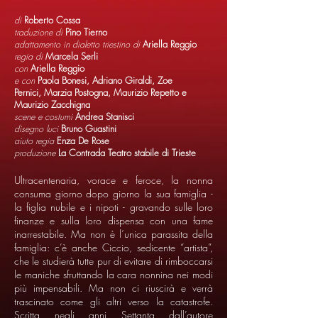
di
Roberto Cossa
traduzione di
Pino Tierno
adattamento in dialetto triestino di
Ariella Reggio
regia di
Marcela Serli
con
Ariella Reggio
e con
Paola Bonesi, Adriano Giraldi, Zoe
Pernici, Marzia Postogna, Maurizio Repetto e
Maurizio Zacchigna
scene e costumi
Andrea Stanisci
disegno luci
Bruno Guastini
aiuto regia
Enza De Rose
produzione
La Contrada Teatro stabile di Trieste
Ultracentenaria, vorace e feroce, la nonna
consuma giorno dopo giorno la sua famiglia -
la figlia nubile e i nipoti - gravando sulle loro
finanze e sulla loro dispensa con una fame
inarrestabile. Ma non è l’unica parassita della
famiglia: c’è anche Ciccio, sedicente “artista”,
che le studierà tutte pur di evitare di rimboccarsi
le maniche sfruttando la cara nonnina nei modi
più impensabili. Ma non ci riuscirà e verrà
trascinato come gli altri verso la catastrofe.
Scritta negli anni Settanta dall’autore