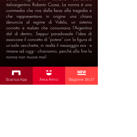
italoargentino Roberto Cossa, La nonna è una
commedia che vira dalla farsa alla tragedia e
che rappresentava in origine una chiara
denuncia al regime di Videla, un sistema
corrotto e malato che consumava l’Argentina
dal di dentro. Seppur paradossale l’idea di
associare il concetto di “potere” con la figura di
un’esile vecchietta, in realtà il messaggio era - e
rimane ad oggi - chiarissimo, perché alla fine la
nonna non muore mai!
Scarica App
Area Amici
Stagione 26-27