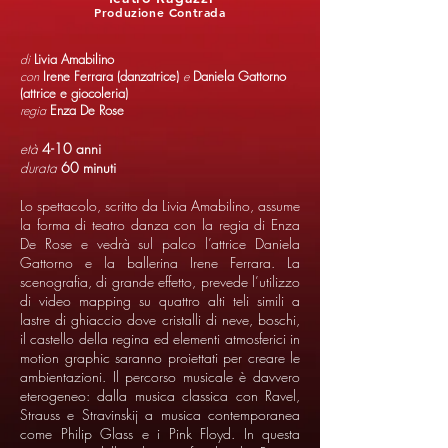
Produzione Contrada
di
Livia Amabilino
con
Irene Ferrara (danzatrice)
e
Daniela Gattorno
(attrice e giocoleria)
regia
Enza De Rose
età
4-10 anni
durata
60 minuti
Lo spettacolo, scritto da Livia Amabilino, assume
la forma di teatro danza con la regia di Enza
De Rose e vedrà sul palco l’attrice Daniela
Gattorno e la ballerina Irene Ferrara. La
scenografia, di grande effetto, prevede l’utilizzo
di video mapping su quattro alti teli simili a
lastre di ghiaccio dove cristalli di neve, boschi,
il castello della regina ed elementi atmosferici in
motion graphic saranno proiettati per creare le
ambientazioni. Il percorso musicale è davvero
eterogeneo: dalla musica classica con Ravel,
Strauss e Stravinskij a musica contemporanea
come Philip Glass e i Pink Floyd. In questa