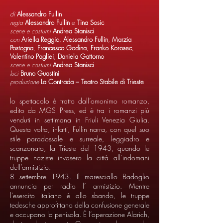
di
Alessandro Fullin
regia
Alessandro Fullin
e
Tina Sosic
scene e costumi
Andrea Stanisci
con
Ariella Reggio
,
Alessandro Fullin
,
Marzia
Postogna
,
Francesco Godina
,
Franko Korosec
,
Valentino Pagliei
,
Daniela Gattorno
scene e costumi
Andrea Stanisci
luci
Bruno Guastini
produzione
La Contrada – Teatro Stabile di Trieste
lo spettacolo è tratto dall’omonimo romanzo,
edito da MGS Press, ed è tra i romanzi più
venduti in settimana in Friuli Venezia Giulia.
Questa volta, infatti, Fullin narra, con quel suo
stile paradossale e surreale, leggiadro e
scanzonato, la Trieste del 1943, quando le
truppe naziste invasero la città all’indomani
dell’armistizio.
8 settembre 1943. Il maresciallo Badoglio
annuncia per radio l’ armistizio. Mentre
l’esercito italiano è allo sbando, le truppe
tedesche approfittano della confusione generale
e occupano la penisola. È l’operazione Alarich,