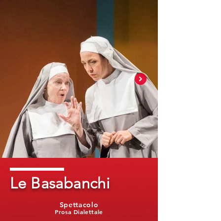
Le Basabanchi
Spettacolo
Prosa Dialettale