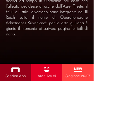
decisa da tempo in Germania nel caso che
l’alleato decidesse di uscire dall’Asse. Trieste, il
Friuli e l’Istria, diventano parte integrante del III
Reich sotto il nome di Operationszone
Adriatisches Küstenland: per la città giuliana è
giunto il momento di scrivere pagine terribili di
storia.
Scarica App
Area Amici
Stagione 26-27