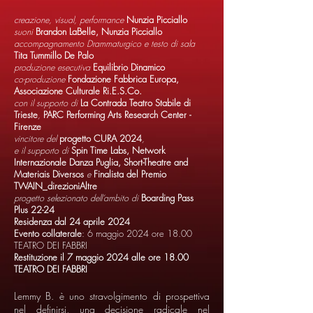
creazione, visual, performance
Nunzia Picciallo
suoni
Brandon LaBelle, Nunzia Picciallo
accompagnamento Drammaturgico e testo di sala
Tita Tummillo De Palo
produzione esecutiva
Equilibrio Dinamico
co-produzione
Fondazione Fabbrica Europa,
Associazione Culturale Ri.E.S.Co.
con il supporto di
La Contrada Teatro Stabile di
Trieste
,
PARC Performing Arts Research Center -
Firenze
vincitore del
progetto CURA 2024
,
e il supporto di
Spin Time Labs, Network
Internazionale Danza Puglia, Short-Theatre and
Materiais Diversos
e
Finalista del Premio
TWAIN_direzioniAltre
progetto selezionato dell’ambito di
Boarding Pass
Plus 22-24
Residenza dal 24 aprile 2024
Evento collaterale
: 6 maggio 2024 ore 18.00
TEATRO DEI FABBRI
Restituzione il 7 maggio 2024 alle ore 18.00
TEATRO DEI FABBRI
Lemmy B. è uno stravolgimento di prospettiva
nel definirsi, una decisione radicale nel