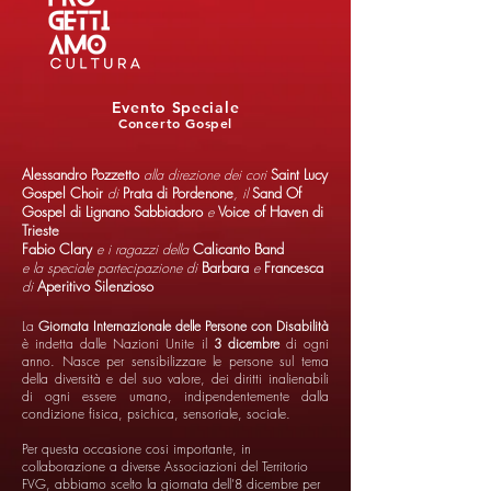
Evento Speciale
Concerto Gospel
Alessandro Pozzetto
alla direzione dei cori
Saint Lucy
Gospel Choir
di
Prata di Pordenone
, il
Sand Of
Gospel di Lignano Sabbiadoro
e
Voice of Haven di
Trieste
Fabio Clary
e i ragazzi della
Calicanto Band
e la speciale partecipazione di
Barbara
e
Francesca
di
Aperitivo Silenzioso
La
Giornata Internazionale delle Persone con Disabilità
è indetta dalle Nazioni Unite il
3 dicembre
di ogni
anno. Nasce per sensibilizzare le persone sul tema
della diversità e del suo valore, dei diritti inalienabili
di ogni essere umano, indipendentemente dalla
condizione fisica, psichica, sensoriale, sociale.
Per questa occasione cosi importante, in
collaborazione a diverse Associazioni del Territorio
FVG, abbiamo scelto la giornata dell’8 dicembre per