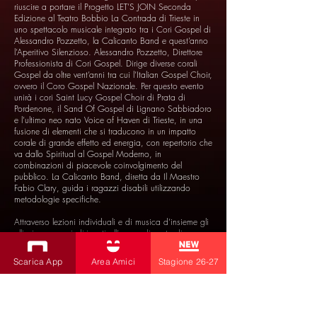
riuscire a portare il Progetto LET’S JOIN Seconda
Edizione al Teatro Bobbio La Contrada di Trieste in
uno spettacolo musicale integrato tra i Cori Gospel di
Alessandro Pozzetto, la Calicanto Band e quest’anno
l’Aperitivo Silenzioso. Alessandro Pozzetto, Direttore
Professionista di Cori Gospel. Dirige diverse corali
Gospel da oltre vent’anni tra cui l’Italian Gospel Choir,
ovvero il Coro Gospel Nazionale. Per questo evento
unirà i cori Saint Lucy Gospel Choir di Prata di
Pordenone, il Sand Of Gospel di Lignano Sabbiadoro
e l’ultimo neo nato Voice of Haven di Trieste, in una
fusione di elementi che si traducono in un impatto
corale di grande effetto ed energia, con repertorio che
va dallo Spiritual al Gospel Moderno, in
combinazioni di piacevole coinvolgimento del
pubblico. La Calicanto Band, diretta da Il Maestro
Fabio Clary, guida i ragazzi disabili utilizzando
metodologie specifiche.
Attraverso lezioni individuali e di musica d’insieme gli
allievi vengono indirizzati all’apprendimento di uno
strumento (pianoforte, batteria, fisarmonica, chitarra,
percussioni e canto), scelto in base alle specifiche
Scarica App
Area Amici
Stagione 26-27
problematiche di ognuno, in modo che la scelta aiuti
il ragazzo a migliorarsi e superare le proprie
difficoltà.
La Calicanto Band, un gruppo composto da ragazzi