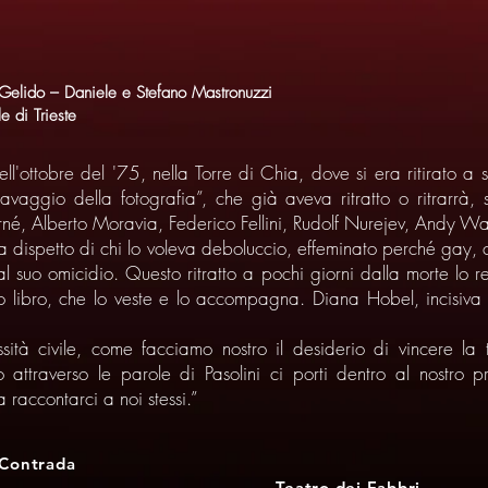
Gelido – Daniele e Stefano Mastronuzzi
e di Trieste
l'ottobre del '75, nella Torre di Chia, dove si era ritirato a s
aravaggio della fotografia”, che già aveva ritratto o ritrar
né, Alberto Moravia, Federico Fellini, Rudolf Nurejev, Andy W
 a dispetto di chi lo voleva deboluccio, effeminato perché gay,
al suo omicidio. Questo ritratto a pochi giorni dalla morte lo r
tto libro, che lo veste e lo accompagna. Diana Hobel, incisiva
sità civile, come facciamo nostro il desiderio di vincere la
 attraverso le parole di Pasolini ci porti dentro al nostro 
a raccontarci a noi stessi.”
 Contrada
Teatro dei Fabbri