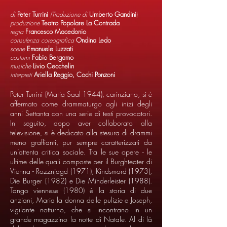
di
Peter Turrini
(Traduzione di
Umberto Gandini
)
produzione
Teatro Popolare La Contrada
regia
Francesco Macedonio
consulenza coreografica
Ondina Ledo
scene
Emanuele Luzzati
costumi
Fabio Bergamo
musiche
Livio Cecchelin
interpreti
Ariella Reggio, Cochi Ponzoni
Peter Turrini (Maria Saal 1944), carinziano, si è
affermato come drammaturgo agli inizi degli
anni Settanta con una serie di testi provocatori.
In seguito, dopo aver collaborato alla
televisione, si è dedicato alla stesura di drammi
meno graffianti, pur sempre caratterizzati da
un’attenta critica sociale. Tra le sue opere - le
ultime delle quali composte per il Burghteater di
Vienna - Rozznjagd (1971), Kindsmord (1973),
Die Burger (1982) e Die Minderleister (1988).
Tango viennese (1980) è la storia di due
anziani, Maria la donna delle pulizie e Joseph,
vigilante notturno, che si incontrano in un
grande magazzino la notte di Natale. Al di là