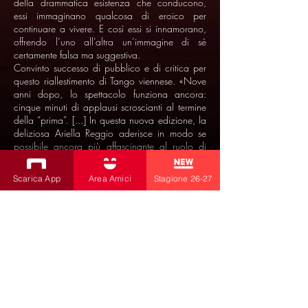
della drammatica esistenza che conducono,
essi immaginano qualcosa di eroico per
continuare a vivere. E così essi si innamorano,
offrendo l’uno all’altra un’immagine di sé
certamente falsa ma suggestiva.
Convinto successo di pubblico e di critica per
questo riallestimento di Tango viennese. «Nove
anni dopo, lo spettacolo funziona ancora:
cinque minuti di applausi scroscianti al termine
della “prima”. [...] In questa nuova edizione, la
deliziosa Ariella Reggio aderisce in modo se
possibile ancora più affascinante al ruolo di
Maria, e forma una coppia ben amalgamata
con Cochi Ponzoni che, di suo, ci mette una
Scarica App
Area Amici
Stagione 26-27
buona dose di stravagante ironia» (Renzo
Sanson su Il Piccolo). «I due attori formano una
coppia perfettamente affiatata, cui la regia di
Macedonio attribuisce la finitura attraverso
particolari minuti ma essenziali» (Carlo Milic su
Il Messaggero Veneto). «Un cenno particolare
va alla splendida scenografia ideata da
Emanuele Luzzati, popolata da una
strabordante folla di giocattoli, muti testimoni
della storia d’amore di Joseph e Maria» (Paolo