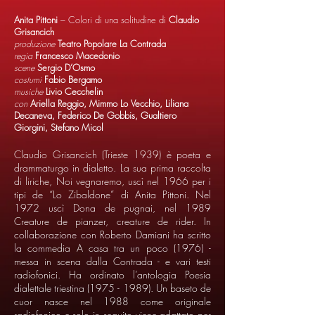
Anita Pittoni
– Colori di una solitudine di
Claudio
Grisancich
produzione
Teatro Popolare La Contrada
regia
Francesco Macedonio
scene
Sergio D’Osmo
costumi
Fabio Bergamo
musiche
Livio Cecchelin
con
Ariella Reggio, Mimmo Lo Vecchio, Liliana
Decaneva, Federico De Gobbis, Gualtiero
Giorgini, Stefano Micol
Claudio Grisancich (Trieste 1939) è poeta e
drammaturgo in dialetto. La sua prima raccolta
di liriche, Noi vegnaremo, uscì nel 1966 per i
tipi de “Lo Zibaldone” di Anita Pittoni. Nel
1972 uscì Dona de pugnai, nel 1989
Creature de pianzer, creature de rider. In
collaborazione con Roberto Damiani ha scritto
la commedia A casa tra un poco (1976) -
messa in scena dalla Contrada - e vari testi
radiofonici. Ha ordinato l’antologia Poesia
dialettale triestina
(1975 - 1989)
. Un baseto de
cuor nasce nel 1988 come originale
radiofonico e solo in seguito viene adattato per