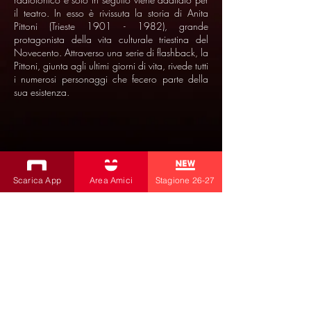
il teatro. In esso è rivissuta la storia di Anita
Pittoni (Trieste
1901 - 1982)
, grande
protagonista della vita culturale triestina del
Novecento. Attraverso una serie di flashback, la
Pittoni, giunta agli ultimi giorni di vita, rivede tutti
i numerosi personaggi che fecero parte della
sua esistenza.
Scarica App
Area Amici
Stagione 26-27