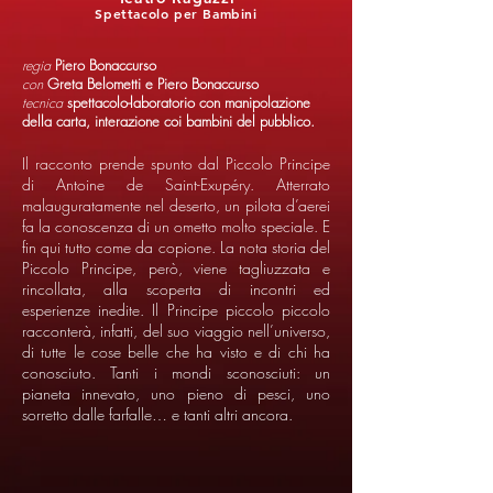
Spettacolo per Bambini
regia
Piero Bonaccurso
con
Greta Belometti e Piero Bonaccurso
tecnica
spettacolo-laboratorio con manipolazione
della carta, interazione coi bambini del pubblico.
Il racconto prende spunto dal Piccolo Principe
di Antoine de Saint-Exupéry. Atterrato
malauguratamente nel deserto, un pilota d’aerei
fa la conoscenza di un ometto molto speciale. E
fin qui tutto come da copione. La nota storia del
Piccolo Principe, però, viene tagliuzzata e
rincollata, alla scoperta di incontri ed
esperienze inedite. Il Principe piccolo piccolo
racconterà, infatti, del suo viaggio nell’universo,
di tutte le cose belle che ha visto e di chi ha
conosciuto. Tanti i mondi sconosciuti: un
pianeta innevato, uno pieno di pesci, uno
sorretto dalle farfalle… e tanti altri ancora.