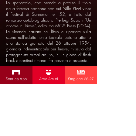
Lo spettacolo, che prende a prestito il titolo
della famosa canzone con cui Nilla Pizzi vinse
il Festival di Sanremo nel ‘52, è tratto dal
romanzo autobiografico di Pierluigi Sabatti “Un
ottobre a Trieste”, edito da MGS Press (2004).
Le vicende narrate nel libro e riportate sulla
scena nell’adattamento teatrale ruotano attorno
alla storica giornata del 26 ottobre 1954,
giornata indimenticabile per Trieste, rivissuta dal
protagonista ormai adulto, in un gioco di flash
back e continui rimandi fra passato e presente.
Scarica App
Area Amici
Stagione 26-27