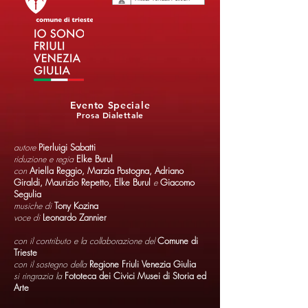
Evento Speciale
Prosa Dialettale
autore
Pierluigi Sabatti
riduzione e regia
Elke Burul
con
Ariella Reggio, Marzia Postogna, Adriano
Giraldi, Maurizio Repetto, Elke Burul
e
Giacomo
Segulia
musiche di
Tony Kozina
voce di
Leonardo Zannier
con il contributo e la collaborazione del
Comune di
Trieste
con il sostegno della
Regione Friuli Venezia Giulia
si ringrazia la
Fototeca dei Civici Musei di Storia ed
Arte