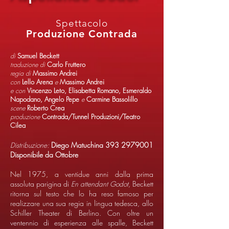
Spettacolo
Produzione Contrada
di
Samuel Beckett
traduzione di
Carlo Fruttero
regia di
Massimo Andrei
con
Lello Arena
e
Massimo Andrei
e con
Vincenzo Leto, Elisabetta Romano, Esmeraldo
Napodano, Angelo Pepe
e
Carmine Bassolillo
scene
Roberto Crea
produzione
Contrada/Tunnel Produzioni/Teatro
Cilea
Distribuzione:
Diego Matuchina
393 2979001
Disponibile da Ottobre
Nel 1975, a ventidue anni dalla prima
assoluta parigina di
En attendant Godot
, Beckett
ritorna sul testo che lo ha reso famoso per
realizzare una sua regia in lingua tedesca, allo
Schiller Theater di Berlino. Con oltre un
ventennio di esperienza alle spalle, Beckett