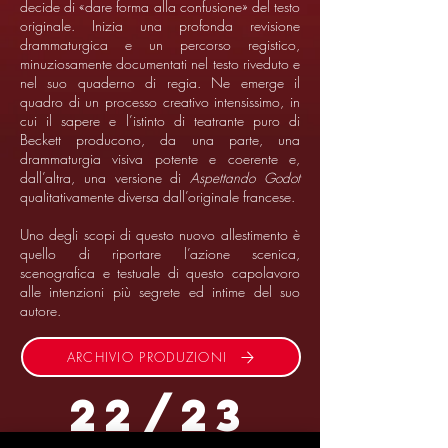
decide di «dare forma alla confusione» del testo
originale. Inizia una profonda revisione
drammaturgica e un percorso registico,
minuziosamente documentati nel testo riveduto e
nel suo quaderno di regia. Ne emerge il
quadro di un processo creativo intensissimo, in
cui il sapere e l’istinto di teatrante puro di
Beckett producono, da una parte, una
drammaturgia visiva potente e coerente e,
dall’altra, una versione di
Aspettando Godot
qualitativamente diversa dall’originale francese.
Uno degli scopi di questo nuovo allestimento è
quello di riportare l’azione scenica,
scenografica e testuale di questo capolavoro
alle intenzioni più segrete ed intime del suo
autore.
ARCHIVIO PRODUZIONI
22/23