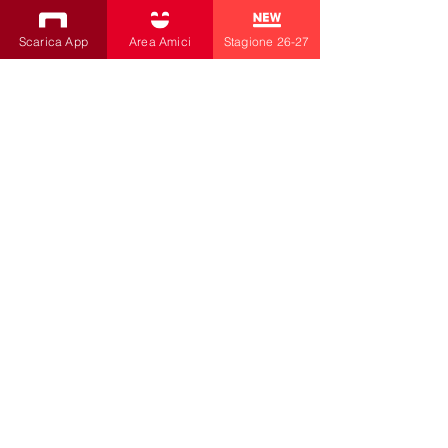
ISCRIVITI ALLA NEWSLETTER
Scarica App
Area Amici
Stagione 26-27
Produzioni
Teatro Bobbio
Teatro dei Fabbri
Teatro Ragazzi
Amici della Contrada
la contrada
di Livia Amabilino e C.