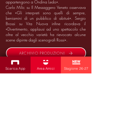
appartengono a Ondina Ledo».
Carlo Milic su Il Messaggero Veneto osservava
che «Gli interpreti sono quelli di sempre,
beniamini di un pubblico di abituè». Sergio
Brossi su Vita Nuova infine ricordava il
«Divertimento, applausi ad uno spettacolo che
oltre al vecchio varietà ha rievocato alcune
scene dipinte dagli scenografi Rossi».
ARCHIVIO PRODUZIONI
89/90
Scarica App
Area Amici
Stagione 26-27
ISCRIVITI ALLA NEWSLETTER
Produzioni
Teatro Bobbio
Teatro dei Fabbri