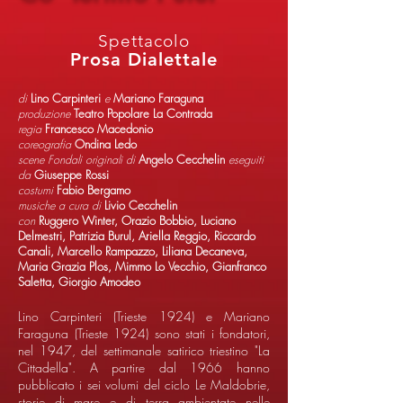
Spettacolo
Prosa Dialettale
di
Lino Carpinteri
e
Mariano Faraguna
produzione
Teatro Popolare La Contrada
regia
Francesco Macedonio
coreografia
Ondina Ledo
scene Fondali originali di
Angelo Cecchelin
eseguiti
da
Giuseppe Rossi
costumi
Fabio Bergamo
musiche a cura di
Livio Cecchelin
con
Ruggero Winter, Orazio Bobbio, Luciano
Delmestri, Patrizia Burul, Ariella Reggio, Riccardo
Canali, Marcello Rampazzo, Liliana Decaneva,
Maria Grazia Plos, Mimmo Lo Vecchio, Gianfranco
Saletta, Giorgio Amodeo
Lino Carpinteri (Trieste 1924) e Mariano
Faraguna (Trieste 1924) sono stati i fondatori,
nel 1947, del settimanale satirico triestino "La
Cittadella". A partire dal 1966 hanno
pubblicato i sei volumi del ciclo Le Maldobrie,
storie di mare e di terra ambientate nelle