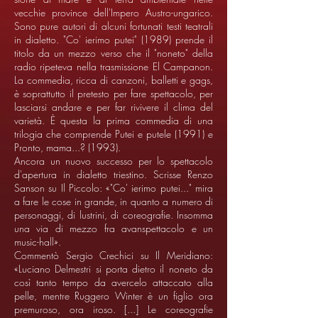
vecchie province dell'Impero Austro-ungarico.
Sono pure autori di alcuni fortunati testi teatrali
in dialetto. "Co' ierimo putei" (1989) prende il
titolo da un mezzo verso che il "noneto" della
radio ripeteva nella trasmissione El Campanon.
La commedia, ricca di canzoni, balletti e gags,
è soprattutto il pretesto per fare spettacolo, per
lasciarsi andare e per far rivivere il clima del
varietà. È questa la prima commedia di una
trilogia che comprende Putei e putele (1991) e
Pronto, mama...? (1993).
Ancora un nuovo successo per lo spettacolo
d'apertura in dialetto triestino. Scrisse Renzo
Sanson su Il Piccolo: «"Co' ierimo putei..." mira
a fare le cose in grande, in quanto a numero di
personaggi, di lustrini, di coreografie. Insomma
una via di mezzo fra avanspettacolo e un
music-hall».
Commentò Sergio Crechici su Il Meridiano:
«Luciano Delmestri si porta dietro il noneto da
così tanto tempo da avercelo attaccato alla
pelle, mentre Ruggero Winter è un figlio ora
premuroso, ora iroso. [...] Le coreografie