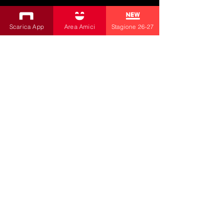
SUBSCRIBE TO THE NEWSLETTER
Scarica App
Area Amici
Stagione 26-27
Productions
Bobbio Theatre
Fabbri Theater
Children's Theatre
Cultural Association
la contrada
by Livia Amabilino and Co.