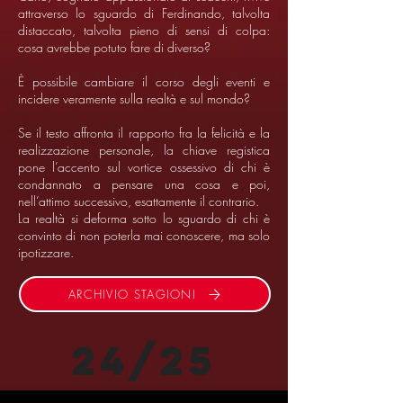
attraverso lo sguardo di Ferdinando, talvolta
distaccato, talvolta pieno di sensi di colpa:
cosa avrebbe potuto fare di diverso?
È possibile cambiare il corso degli eventi e
incidere veramente sulla realtà e sul mondo?
Se il testo affronta il rapporto fra la felicità e la
realizzazione personale, la chiave registica
pone l’accento sul vortice ossessivo di chi è
condannato a pensare una cosa e poi,
nell’attimo successivo, esattamente il contrario.
La realtà si deforma sotto lo sguardo di chi è
convinto di non poterla mai conoscere, ma solo
ipotizzare.
ARCHIVIO STAGIONI
24/25