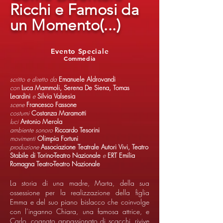
Ricchi e Famosi da
un Momento(...)
Evento Speciale
Commedia
scritto e diretto da
Emanuele Aldrovandi
con
Luca Mammoli, Serena De Siena, Tomas
Leardini
e
Silvia Valsesia
scene
Francesco Fassone
costumi
Costanza Maramotti
luci
Antonio Merola
ambiente sonoro
Riccardo Tesorini
movimenti
Olimpia Fortuni
produzione
Associazione Teatrale Autori Vivi, Teatro
Stabile di Torino-Teatro Nazionale
e
ERT Emilia
Romagna Teatro-Teatro Nazionale
La storia di una madre, Marta, della sua
ossessione per la realizzazione della figlia
Emma e del suo piano bislacco che coinvolge
con l’inganno Chiara, una famosa attrice, e
Carlo, cognato appassionato di scacchi, rivive