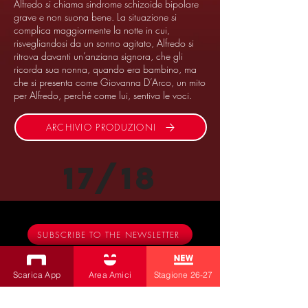
Alfredo si chiama sindrome schizoide bipolare
grave e non suona be­­­­­­ne. La situazione si
complica maggiormente la notte in cui,
risvegliandosi da un sonno agitato, Alfredo si
ritrova davanti un’anziana signora, che gli
ricorda sua nonna, quando era bambino, ma
che si presenta come Giovanna D’Arco, un mito
per Alfredo, perché come lui, sentiva le voci.
ARCHIVIO PRODUZIONI
17/18
SUBSCRIBE TO THE NEWSLETTER
Productions
Scarica App
Area Amici
Stagione 26-27
Bobbio Theatre