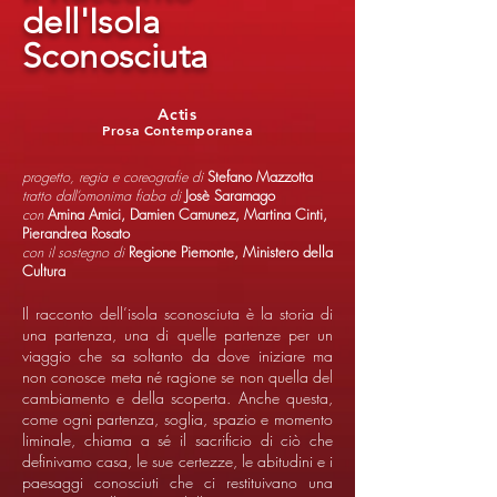
dell'Isola
Sconosciuta
Actis
Prosa Contemporanea
progetto, regia e coreografie di
Stefano Mazzotta
tratto dall’omonima fiaba di
Josè Saramago
con
Amina Amici, Damien Camunez, Martina Cinti,
Pierandrea Rosato
con il sostegno di
Regione Piemonte, Ministero della
Cultura
Il racconto dell’isola sconosciuta è la storia di
una partenza, una di quelle partenze per un
viaggio che sa soltanto da dove iniziare ma
non conosce meta né ragione se non quella del
cambiamento e della scoperta. Anche questa,
come ogni partenza, soglia, spazio e momento
liminale, chiama a sé il sacrificio di ciò che
definivamo casa, le sue certezze, le abitudini e i
paesaggi conosciuti che ci restituivano una