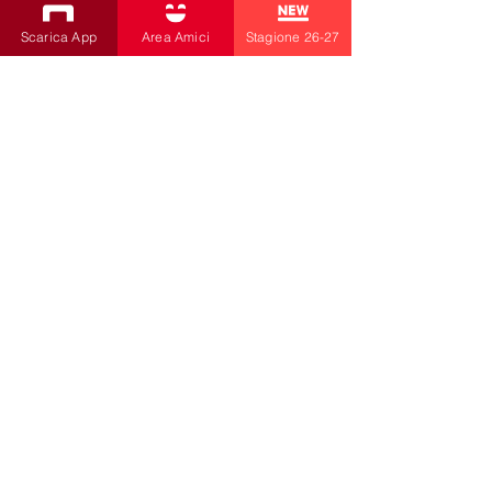
SUBSCRIBE TO THE NEWSLETTER
Scarica App
Area Amici
Stagione 26-27
Productions
Bobbio Theatre
Fabbri Theater
Children's Theatre
Cultural Association
la contrada
by Livia Amabilino and Co.