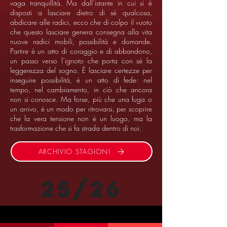
vaga tranquillità. Ma dall’istante in cui si è
disposti a lasciare dietro di sé qualcosa,
abdicare alle radici, ecco che di colpo il vuoto
che questo lasciare genera consegna alla vita
nuove radici mobili, possibilità e domande.
Partire è un atto di coraggio e di abbandono,
un passo verso l’ignoto che porta con sé la
leggerezza del sogno. È lasciare certezze per
inseguire possibilità, è un atto di fede: nel
tempo, nel cambiamento, in ciò che ancora
non si conosce. Ma forse, più che una fuga o
un arrivo, è un modo per ritrovarsi, per scoprire
che la vera tensione non è un luogo, ma la
trasformazione che si fa strada dentro di noi.
ARCHIVIO STAGIONI
25/26