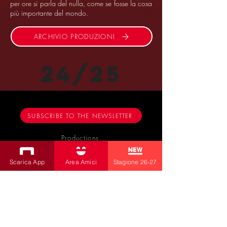
per ore si parla del nulla, come se fosse la cosa
più importante del mondo.
ARCHIVIO PRODUZIONI
24/25
SUBSCRIBE TO THE NEWSLETTER
Productions
Bobbio Theatre
Scarica App
Area Amici
Stagione 26-27
Fabbri Theater
Children's Theatre
Cultural Association