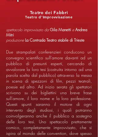
Teatro dei Fabbri
Teatro d'Improvvisazione
spettacolo improvvisato da
Gila Manetti
e
Andrea
Mitri
produzione
La Contrada Teatro stabile di Trieste
Due strampalati conferenzieri conducono un
convegno scientifico sull’amore davanti ad un
pubblico di presunti esperti, cercando di
avvalorare la loro tesi (costruita intorno ad una
parola scelta dal pubblico) attraverso la messa
in scena di spezzoni di film, pezzi teatrali,
poesie ed altro. Ad inizio serata gli spettatori
scrivono su dei bigliettini una breve frase
sull’amore, il loro nome e la loro professione.
Questi spunti saranno il motore di ogni
intervento degli studiosi, i quali potranno
coinvolgeranno anche il pubblico a sostegno
delle loro tesi. Uno spettacolo prettamente
comico, completamente improvvisato, che si
ispira al mondo delle convention, dove spesso