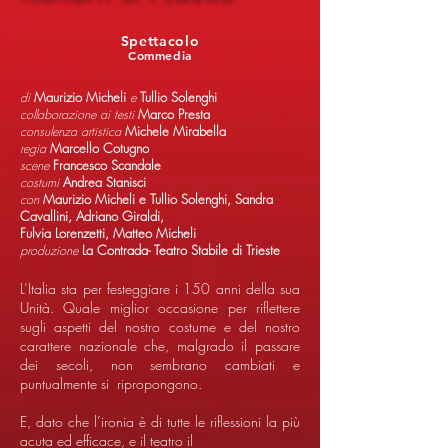
Spettacolo
Commedia
di
Maurizio Micheli
e
Tullio Solenghi
collaborazione ai testi
Marco Presta
consulenza artistica
Michele Mirabella
regia
Marcello Cotugno
scene
Francesco Scandale
costumi
Andrea Stanisci
con
Maurizio Micheli e Tullio Solenghi, Sandra
Cavallini, Adriano Giraldi,
Fulvia Lorenzetti, Matteo Micheli
produzione
La Contrada- Teatro Stabile di Trieste
L’Italia sta per festeggiare i 150 anni della sua
Unità. Quale miglior occasione per riflettere
sugli aspetti del nostro costume e del nostro
carattere nazionale che, malgrado il passare
dei secoli, non sembrano cambiati e
puntualmente si ripropongono.
E, dato che l’ironia è di tutte le riflessioni la più
acuta ed efficace, e il teatro il