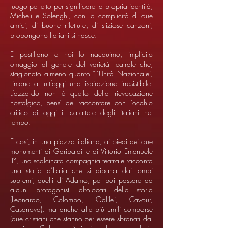
luogo perfetto per significare la propria identità,
Micheli e Solenghi, con la complicità di due
amici, di buone riletture, di sfiziose canzoni,
propongono Italiani si nasce.
E postillano e noi lo nacquimo, implicito
omaggio al genere del varietà teatrale che,
stagionato almeno quanto “l’Unità Nazionale”,
rimane a tutt’oggi una ispirazione irresistibile.
L’azzardo non è quello della rievocazione
nostalgica, bensì del raccontare con l’occhio
critico di oggi il carattere degli italiani nel
tempo.
E così, in una piazza italiana, ai piedi dei due
monumenti di Garibaldi e di Vittorio Emanuele
II°, una scalcinata compagnia teatrale racconta
una storia d’Italia che si dipana dai lombi
supremi, quelli di Adamo, per poi passare ad
alcuni protagonisti altolocati della storia
(Leonardo, Colombo, Galilei, Cavour,
Casanova), ma anche alle più umili comparse
(due cristiani che stanno per essere sbranati dai