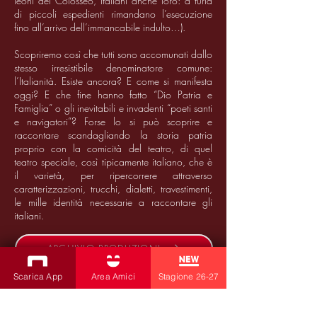
leoni del Colosseo, italiani anche loro: a furia
di piccoli espedienti rimandano l’esecuzione
fino all’arrivo dell’immancabile indulto…).
Scopriremo così che tutti sono accomunati dallo
stesso irresistibile denominatore comune:
l’Italianità. Esiste ancora? E come si manifesta
oggi? E che fine hanno fatto “Dio Patria e
Famiglia” o gli inevitabili e invadenti “poeti santi
e navigatori”? Forse lo si può scoprire e
raccontare scandagliando la storia patria
proprio con la comicità del teatro, di quel
teatro speciale, così tipicamente italiano, che è
il varietà, per ripercorrere attraverso
caratterizzazioni, trucchi, dialetti, travestimenti,
le mille identità necessarie a raccontare gli
italiani.
ARCHIVIO PRODUZIONI
Scarica App
Area Amici
Stagione 26-27
10/11