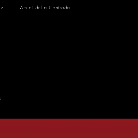
zzi
Amici della Contrada
N