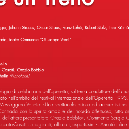
r, Johann Strauss, Oscar Straus, Franz Lehár, Robert Stolz, Imre Kálm
rada, teatro Comunale “Giuseppe Verdi”
elin
 Cosotti, Orazio Bobbio
chelin
(Pianoforte)
ogia di celebri arie dell’operetta, sul tema conduttore dell’amo
ato nell’ambito del Festival Internazionale dell’Operetta 1993
 Il Messaggero Veneto: «Uno spettacolo brioso ed accuratissim
Contrada con lo spirito amabile del ricordo affettuoso, tutto 
dell’attore-presentatore Orazio Bobbio». Commentò Sergio Cima
cato-Cosotti: smaglianti, affiatati, espertissimi». Annotò infi