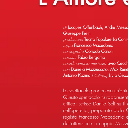
di
Jacques Offenbach, André Message
Giuseppe Pietri
produzione
Teatro Popolare La Cont
regia
Francesco Macedonio
coreografie
Corrado Canulli
costumi
Fabio Bergamo
coordinamento musicale
Livio Cecch
con
Daniela Mazzuccato, Max Renè
Antonio Kozina
(Violino)
, Livio Cec
Lo spettacolo proponeva un’antol
Questo spettacolo fu rappresent
critica: scrisse Danilo Soli su
nell’operetta, preparato dalla 
regista Francesco Macedonio e 
dell’attenzione la coppia Mazzuc