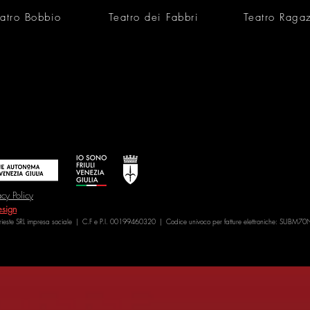
atro Bobbio
Teatro dei Fabbri
Teatro Raga
acy Policy
sign
Trieste SRL impresa sociale | C.F e P.I. 00199460320 | Codice univoco per fatture elettroniche: SUBM70