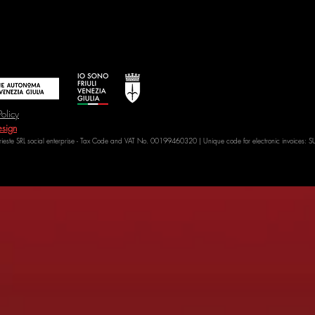
Policy
sign
Trieste SRL social enterprise - Tax Code and VAT No. 00199460320 | Unique code for electronic invoices