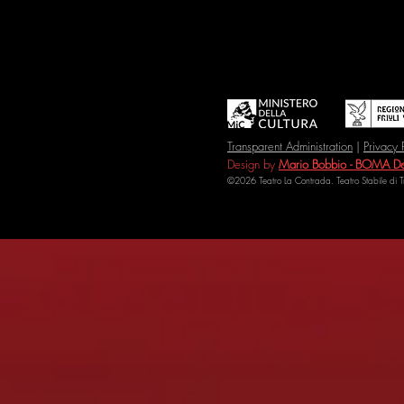
Transparent Administration
|
Privacy 
Design by
Mario Bobbio - BOMA De
©2026 Teatro La Contrada. Teatro Stabile di 