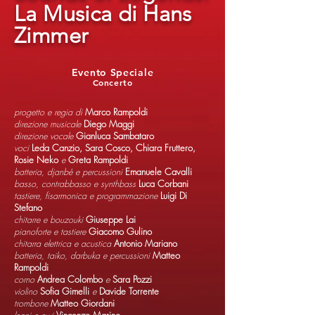
La Musica di Hans
Zimmer
Evento Speciale
Concerto
progetto e regia di
Marco Rampoldi
direzione musicale
Diego Maggi
direzione vocale
Gianluca Sambataro
voci
Leda Canzio, Sara Cosco, Chiara Fruttero,
Rosie Neko
e
Greta Rampoldi
batteria, djanbé e percussioni
Emanuele Cavalli
basso, contrabbasso e synthbass
Luca Corbani
tastiere, fisarmonica e programmazione
Luigi Di
Stefano
chitarre e bouzouki
Giuseppe Lai
pianoforte e tastiere
Giacomo Gulino
chitarra elettrica e acustica
Antonio Mariano
batteria, taiko, darbuka e percussioni
Matteo
Rampoldi
corno
Andrea Colombo
e
Sara Pozzi
violino
Sofia Gimelli
e
Davide Torrente
trombone
Matteo Giordani