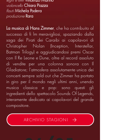
legni e ewi
Vincenzo Marino
violoncello
Chiara Piazza
flauti
Michela Podera
produzione
Rara
La musica di Hans Zimmer
, che ha contribuito al
successo di fi lm meravigliosi, spaziando dalla
saga dei Pirati dei Caraibi ai capolavori di
Christopher Nolan (Inception, Interstellar,
Batman Trilogy) e aggiudicandosi premi Oscar
con Il Re Leone e Dune, oltre al record assoluto
di vendite per una colonna sonora con Il
Gladiatore; l’atmosfera assolutamente unica dei
concerti sempre sold out che Zimmer ha portato
in giro per il mondo negli ultimi anni, unendo
musica classica e pop: sono questi gli
ingredienti dello spettacolo Sounds Of Legends,
interamente dedicato ai capolavori del grande
compositore.
ARCHIVIO STAGIONI