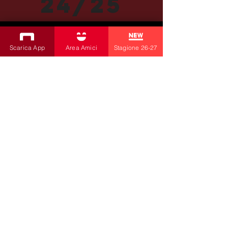
24/25
SUBSCRIBE TO THE NEWSLETTER
Scarica App
Area Amici
Stagione 26-27
Productions
Bobbio Theatre
Fabbri Theater
Children's Theatre
Cultural Association
la contrada
by Livia Amabilino and Co.