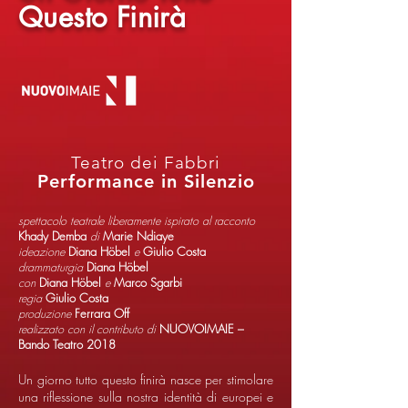
Questo Finirà
Teatro dei Fabbri
Performance in Silenzio
spettacolo teatrale liberamente ispirato al racconto
Khady Demba
di
Marie Ndiaye
ideazione
Diana Höbel
e
Giulio Costa
drammaturgia
Diana Höbel
con
Diana Höbel
e
Marco Sgarbi
regia
Giulio Costa
produzione
Ferrara Off
realizzato con il contributo di
NUOVOIMAIE –
Bando Teatro 2018
Un giorno tutto questo finirà nasce per stimolare
una riflessione sulla nostra identità di europei e