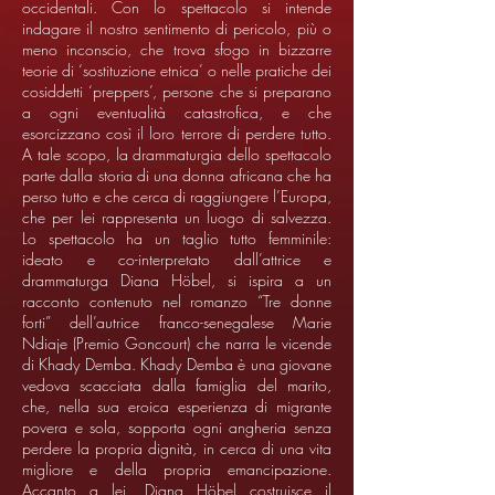
occidentali. Con lo spettacolo si intende
indagare il nostro sentimento di pericolo, più o
meno inconscio, che trova sfogo in bizzarre
teorie di ‘sostituzione etnica’ o nelle pratiche dei
cosiddetti ‘preppers’, persone che si preparano
a ogni eventualità catastrofica, e che
esorcizzano così il loro terrore di perdere tutto.
A tale scopo, la drammaturgia dello spettacolo
parte dalla storia di una donna africana che ha
perso tutto e che cerca di raggiungere l’Europa,
che per lei rappresenta un luogo di salvezza.
Lo spettacolo ha un taglio tutto femminile:
ideato e co-interpretato dall’attrice e
drammaturga Diana Höbel, si ispira a un
racconto contenuto nel romanzo “Tre donne
forti” dell’autrice franco-senegalese Marie
Ndiaje (Premio Goncourt) che narra le vicende
di Khady Demba. Khady Demba è una giovane
vedova scacciata dalla famiglia del marito,
che, nella sua eroica esperienza di migrante
povera e sola, sopporta ogni angheria senza
perdere la propria dignità, in cerca di una vita
migliore e della propria emancipazione.
Accanto a lei, Diana Höbel costruisce il