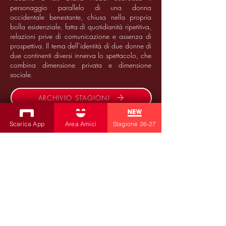
personaggio parallelo di una donna
occidentale benestante, chiusa nella propria
bolla esistenziale, fatta di quotidianità ripetitiva,
relazioni prive di comunicazione e assenza di
prospettiva. Il tema dell’identità di due donne di
due continenti diversi innerva lo spettacolo, che
combina dimensione privata e dimensione
sociale.
ARCHIVIO STAGIONI
24/25
Scarica App
Area Amici
Stagione 26-27
ISCRIVITI ALLA NEWSLETTER
Produzioni
Teatro Bobbio
Teatro dei Fabbri