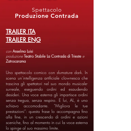
Spettacolo
Produzione Contrada
TRAILER ITA
TRAILER ENG
con
Anselmo Luisi
produzione
Teatro Stabile La Contrada di Trieste
e
Zatrocarama
Uno spettacolo comico con sfumature dark. In
scena un’intelligenza artificiale clownesca che
trascina gli spettatori nel suo mondo musicale-
surreale, eseguendo ordini ed esaudendo
desideri. Una voce esterna gli impartisce ordini
senza tregua, senza respiro. E lui, AL, è uno
schiavo accomodante. “Migliora le tue
prestazioni”: questa frase lo accompagna fino
alla fine, in un crescendo di ordini e azioni
sceniche, fino al momento in cui la voce esterna
lo spinge al suo massimo limite.