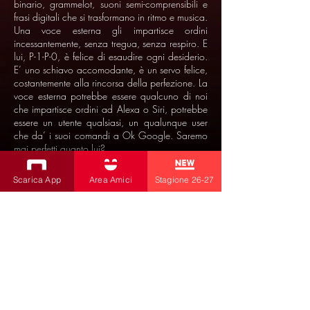
binario, grammelot, suoni semi-comprensibili e
frasi digitali che si trasformano in ritmo e musica.
Una voce esterna gli impartisce ordini
incessantemente, senza tregua, senza respiro. E
lui, P-1-P-0, è felice di esaudire ogni desiderio.
E’ uno schiavo accomodante, è un servo felice,
costantemente alla rincorsa della perfezione. La
voce esterna potrebbe essere qualcuno di noi
che impartisce ordini ad Alexa o Siri, potrebbe
essere un utente qualsiasi, un qualunque user
che da’ i suoi comandi a Ok Google. Saremo
mai perfetti quanto lui?
Scarica App
Area Amici
Stagione 26-27