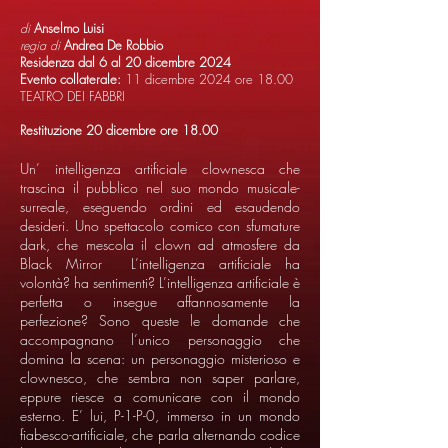
di
Anselmo Luisi
regia di
Andrea De Robbio
Residenza dal 6 al 20 dicembre 2024
Evento collaterale:
11 dicembre 2024 ore 18.00
TEATRO DEI FABBRI
Restituzione 20 dicembre ore 18.00
Un’ intelligenza artificiale clownesca che
trascina il pubblico nel suo mondo musicale-
surreale, eseguendo ordini ed esaudendo
desideri. Uno spettacolo comico con sfumature
dark, che mescola il clown ad atmosfere da
Black Mirror L’intelligenza artificiale ha
volontà? ha sentimenti? L’intelligenza artificiale è
perfetta o insegue affannosamente la
perfezione? Sono queste le domande che
accompagnano l’unico personaggio che
domina la scena: un personaggio misterioso e
clownesco, che sembra non saper parlare,
eppure riesce a comunicare con il mondo
esterno. E’ lui, P-1-P-0, immerso in un mondo
fiabesco-artificiale, che parla alternando codice