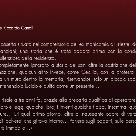
e Riccardo Canali
asetta situata nel comprensorio dell’ex manicomio di Trieste, da 
 anziani, una storia che è stata pagata prima con la conda
 silenzioso della residenza.
pletamente ignorato la storia dei sani oltre la costrizione de
ienazione, qualcun altro invece, come Cecilia, con la protesta
lza un muro dentro la memoria, riservandosi solo un piccolo spaz
 mantenendolo lucido e pulito come un presente…
i” risale a tre anni fa, grazie alla precaria qualifica di operat
loro e leggi qualche libro, t’inventi qualche fiaba, insomma, q
gure… Di quel primo giorno, oltre al nauseante odore di ver
di ‘polvere’ che girava intorno… Polvere sugli oggetti, sulle per
nte immobile…»