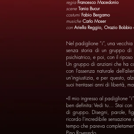
regia
Francesco Macedonio
scene
Tania Bucur
costumi
Fabio Bergamo
musiche
Carlo Moser
con
Ariella Reggio, Orazio Bobbio 
Nel padiglione “i”, una vecchia c
senza storia di un gruppo di
psichiatrico, e poi, con il riposo
Un gruppo di anziani che ha com
con l’assenza naturale dell’al
un’ingiustizia, e per questo, a
suoi trentasei anni di libertà,
«Il mio ingresso al padiglione “
ben definita: Vedi tu… Stai con 
di gruppo. Disegni, parole, fi
ricordo l’incredibile sensazione 
tempo che pareva completame
Pino Roveredo