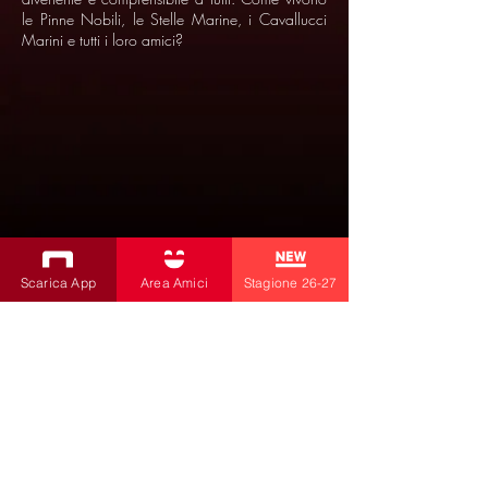
le Pinne Nobili, le Stelle Marine, i Cavallucci
Marini e tutti i loro amici?
Scarica App
Area Amici
Stagione 26-27