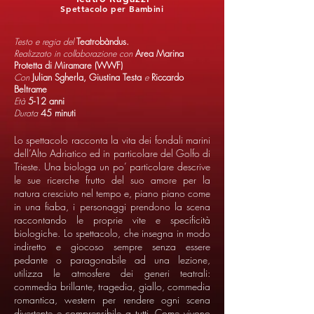
Spettacolo per Bambini
Testo e regia del
Teatrobàndus.
Realizzato in collaborazione con
Area Marina
Protetta di Miramare (WWF)
Con
Julian Sgherla, Giustina Testa
e
Riccardo
Beltrame
Età
5-12 anni
Durata
45 minuti
Lo spettacolo racconta la vita dei fondali marini
dell’Alto Adriatico ed in particolare del Golfo di
Trieste. Una biologa un po’ particolare descrive
le sue ricerche frutto del suo amore per la
natura cresciuto nel tempo e, piano piano come
in una fiaba, i personaggi prendono la scena
raccontando le proprie vite e specificità
biologiche. Lo spettacolo, che insegna in modo
indiretto e giocoso sempre senza essere
pedante o paragonabile ad una lezione,
utilizza le atmosfere dei generi teatrali:
commedia brillante, tragedia, giallo, commedia
romantica, western per rendere ogni scena
divertente e comprensibile a tutti. Come vivono