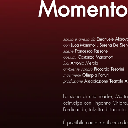
Momento(
scritto e diretto da
Emanuele Aldrov
con
Luca Mammoli, Serena De Sien
scene
Francesco Fassone
costumi
Costanza Maramotti
luci
Antonio Merola
ambiente sonoro
Riccardo Tesorini
movimenti
Olimpia Fortuni
produzione
Associazione Teatrale Au
La storia di una madre, Marta
coinvolge con l’inganno Chiara,
Ferdinando, talvolta distaccato,
È possibile cambiare il corso de