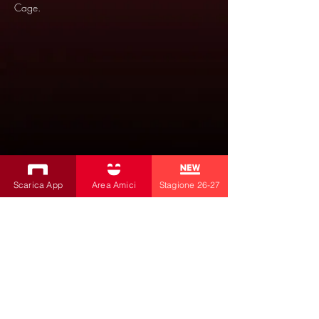
Cage.
Scarica App
Area Amici
Stagione 26-27