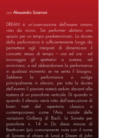
con
Alessandro Sciarroni
DREAM è un’osservazione dell’essere umano
visto da vicino. Sei performer abitano uno
spazio per un tempo predeterminato. La durata
della performance è sufficientemente lunga da
permettere agli interpreti di dimenticare il
concetto stesso di tempo – ore ed ore - ed
incoraggia gli spettatori a sostare, ad
avvicinarsi, e ad abbandonare la performance
in qualsiasi momento se ne senta il bisogno.
Sebbene la performance si svolga
principalmente in silenzio, per tutta la durata
dell’evento il pianista resterà seduto davanti alla
tastiera di un pianoforte verticale. Di quando in
quando il silenzio verrà rotto dall’esecuzione di
brani tratti dal repertorio classico e
contemporaneo come l’Aria iniziale delle
variazioni Golberg di Bach, la Sonata per
pianoforte n. 14 in Do diesis minore di
Beethoven (più comunemente nota con il nome
di Sonata al chiaro di luna) e Dream di John