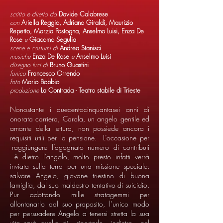
scritto e diretto da
Davide Calabrese
con
Ariella Reggio, Adriano Giraldi, Maurizio
Repetto, Marzia Postogna, Anselmo Luisi, Enza De
Rose
e
Giacomo Segulia
scene e costumi di
Andrea Stanisci
musiche
Enza De Rose
e
Anselmo Luisi
disegno luci di
Bruno Guastini
fonico
Francesco Orrendo
foto
Mario Bobbio
produzione
La Contrada - Teatro stabile di Trieste
Nonostante i duecentocinquantasei anni di
onorata carriera, Carola, un angelo gentile ed
amante della lettura, non possiede ancora i
requisiti utili per la pensione. L’occasione per
raggiungere l’agognato numero di contributi
è dietro l’angolo, molto presto infatti verrà
inviata sulla terra per una missione speciale:
salvare Angelo, giovane triestino di buona
famiglia, dal suo maldestro tentativo di suicidio.
Pur adottando mille stratagemmi per
allontanarlo dal suo proposito, l’unico modo
per persuadere Angelo a tenersi stretta la sua
vita sarà quello di riportarlo indietro nel