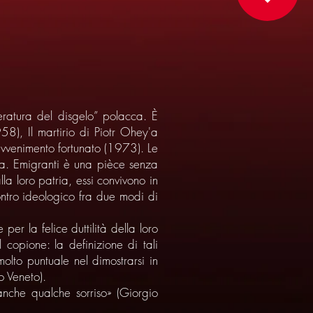
teratura del disgelo” polacca. È
8), Il martirio di Piotr Ohey'a
avvenimento fortunato (1973). Le
ea. Emigranti è una pièce senza
lla loro patria, essi convivono in
ontro ideologico fra due modi di
per la felice duttilità della loro
 copione: la definizione di tali
lto puntuale nel dimostrarsi in
o Veneto).
nche qualche sorriso» (Giorgio