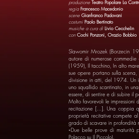
produzione
Teatro Popolare La Cont
regia
Francesco Macedonio
scene
Gianfranco Padovani
costumi
Paolo Bertinato
musiche a cura di
Livio Cecchelin
con
Cochi Ponzoni, Orazio Bobbio
Slawomir Mrozek (Borzecin 1930)
autore di numerose commedie ch
(1959), Il tacchino, In alto ma
sue opere portano sulla scena,
divisione in atti, del 1974. Un i
uno squallido scantinato, in un
essere, di sentire e di subire il 
Molto favorevoli le impressioni d
recitazione [...]. Una coppia q
proprietà recitative compete a
grado di scavare in profondità n
«Due belle prove di maturità 
Polacco su Il Piccolo).