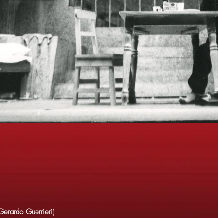
i
Gerardo Guerrieri
)