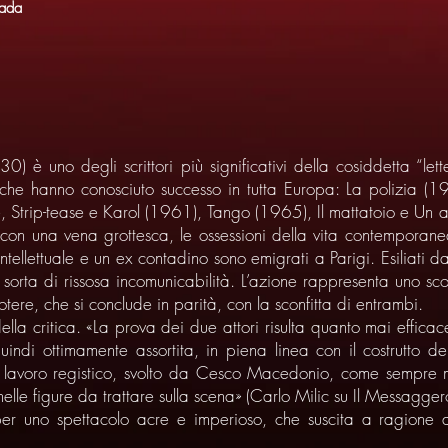
rada
 è uno degli scrittori più significativi della cosiddetta “let
e hanno conosciuto successo in tutta Europa: La polizia (195
re, Strip-tease e Karol (1961), Tango (1965), Il mattatoio e Un 
 con una vena grottesca, le ossessioni della vita contemporan
ntellettuale e un ex contadino sono emigrati a Parigi. Esiliati da
a sorta di rissosa incomunicabilità. L’azione rappresenta uno sc
potere, che si conclude in parità, con la sconfitta di entrambi.
ella critica. «La prova dei due attori risulta quanto mai efficace 
uindi ottimamente assortita, in piena linea con il costrutto del
l lavoro registico, svolto da Cesco Macedonio, come sempre mo
elle figure da trattare sulla scena» (Carlo Milic su Il Messagger
per uno spettacolo acre e imperioso, che suscita a ragione a