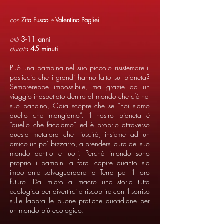
con
Zita Fusco
e
Valentino Pagliei
età
3-11 anni
durata
45 minuti
Può una bambina nel suo piccolo risistemare il
pasticcio che i grandi hanno fatto sul pianeta?
Sembrerebbe impossibile, ma grazie ad un
viaggio inaspettato dentro al mondo che c’è nel
suo pancino, Gaia scopre che se “noi siamo
quello che mangiamo”, il nostro pianeta è
“quello che facciamo” ed è proprio attraverso
questa metafora che riuscirà, insieme ad un
amico un po’ bizzarro, a prendersi cura del suo
mondo dentro e fuori. Perché infondo sono
proprio i bambini a farci capire quanto sia
importante salvaguardare la Terra per il loro
futuro. Dal micro al macro una storia tutta
ecologica per divertirci e riscoprire con il sorriso
sulle labbra le buone pratiche quotidiane per
un mondo più ecologico.