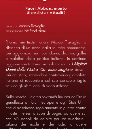
Fuori Abbonamento
Giornalista / Attualità
di e con
Marco Travaglio
produzione
Loft Produzioni
Ritorna nei teatri italiani Marco Travaglio, a
distanza di un anno dalla tournée preecdente,
per aggiornarci sui nuovi danni, drammi, gaffes
e malaffari della politica italiana. In continuo
aggiornamento torna in palcoscenico
I Migliori
Danni della Nostra Vita. Terza Stagione
, dove il
più caustico, scomodo e controverso giornalista
italiano ci racconterà col suo consueto taglio
satirico gli ultimi anni di storia italiana.
Sullo sfondo, l’eterna sovranità limitata dell’Italia
genuflessa ai falchi europei e agli Stati Uniti,
che ci trascinano regolarmente in guerra contro
i nostri interessi a suon di bugie: da quelle sui
ceti più deboli da colpire per far quadrare i
bilanci dei ricchi e dei ladri, a quelle