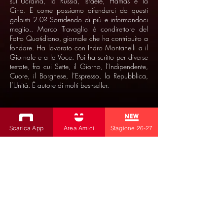
sull’Ucraina, la Russia, Israele, Hamas e la
Cina. E come possiamo difenderci da questi
golpisti 2.0? Sorridendo di più e informandoci
meglio.. Marco Travaglio è condirettore del
Fatto Quotidiano, giornale che ha contribuito a
fondare. Ha lavorato con Indro Montanelli a il
Giornale e a la Voce. Poi ha scritto per diverse
testate, fra cui Sette, il Giorno, l’Indipendente,
Cuore, il Borghese, l’Espresso, la Repubblica,
l’Unità. È autore di molti best-seller.
Scarica App
Area Amici
Stagione 26-27