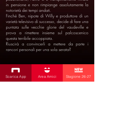
in pensione e non rimpiange assolutamente la
notorietà dei tempi andati.
Finché Ben, nipote di Willy e produttore di un
varietà televisivo di successo, decide di fare una
puntata sulle vecchie glorie del vaudeville e
prova a rimettere insieme sul palcoscenico
questa terribile accoppiata.
Riuscirà a convincerli a mettere da parte i
rancori personali per una sola serata?
Scarica App
Area Amici
Stagione 26-27