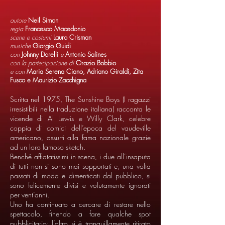
autore
Neil Simon
regia
Francesco Macedonio
scene e costumi
Lauro Crisman
musiche
Giorgio Guidi
con
Johnny Dorelli
e
Antonio Salines
con la partecipazione di
Orazio Bobbio
e con
Maria Serena Ciano, Adriano Giraldi, Zita
Fusco e Maurizio Zacchigna
Scritta nel 1975, The Sunshine Boys (I ragazzi
irresistibili nella traduzione italiana) racconta le
vicende di Al Lewis e Willy Clark, celebre
coppia di comici dell’epoca del vaudeville
americano, assurti alla fama nazionale grazie
ad un loro famoso sketch.
Benché affiatatissimi in scena, i due all’insaputa
di tutti non si sono mai sopportati e, una volta
passati di moda e dimenticati dal pubblico, si
sono felicemente divisi e volutamente ignorati
per vent’anni.
Uno ha continuato a cercare di restare nello
spettacolo, finendo a fare qualche spot
pubblicitario; l’altro si è tranquillamente ritirato