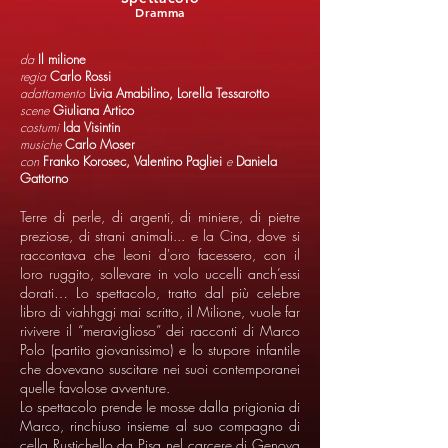
Dramma
da
Il milione
regia
Carlo Rossi
adattamento
Livia Amabilino, Lorella Tessarotto
scene
Giuliana Artico
costumi
Ida Visintin
musiche
Carlo Moser
con
Franko Korosec, Valentino Pagliei
e
Daniela
Gattorno
Terre di perle, di argenti, di miniere, di pietre
preziose, di strani animali... e la Cina, dove si
raccontava che leoni d'oro facessero, con il
loro ruggito, sollevare in volo uccelli anch’essi
dorati… Lo spettacolo, tratto dal più celebre
libro di viahhggi mai scritto, il Milione, vuole far
rivivere il “meraviglioso” dei racconti di Marco
Polo (partito giovanissimo) e lo stupore infantile
che dovevano suscitare nei suoi contemporanei
quelle favolose avventure.
Lo spettacolo prende le mosse dalla prigionia di
Marco, rinchiuso insieme al suo compagno di
cella Rustichello da Pisa nel carcere di Genova