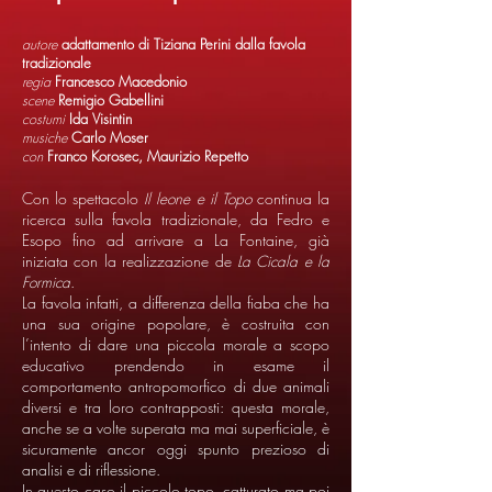
autore
adattamento di Tiziana Perini dalla favola
tradizionale
regia
Francesco Macedonio
scene
Remigio Gabellini
costumi
Ida Visintin
musiche
Carlo Moser
con
Franco Korosec, Maurizio Repetto
Con lo spettacolo
Il leone e il Topo
continua la
ricerca sulla favola tradizionale, da Fedro e
Esopo fino ad arrivare a La Fontaine, già
iniziata con la realizzazione de
La Cicala e la
Formica
.
La favola infatti, a differenza della fiaba che ha
una sua origine popolare, è costruita con
l’intento di dare una piccola morale a scopo
educativo prendendo in esame il
comportamento antropomorfico di due animali
diversi e tra loro contrapposti: questa morale,
anche se a volte superata ma mai superficiale, è
sicuramente ancor oggi spunto prezioso di
analisi e di riflessione.
In questo caso il piccolo topo, catturato ma poi