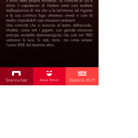
Il rifiuto della propria esistenza. La comicità di cui è
intriso il capolavoro di Moliere viene così esaltata
dall’esplosione di vita che si fa tutt’intorno ad Argante
e la sua continua fuga attraverso rimedi e cure di
medici improbabili crea situazioni esilaranti.
Una comicità che si avvicina al teatro dell’assurdo,
Molière, come tutti i giganti, con geniale intuizione
anticipa modalità drammaturgiche che solo nel ‘900
vedranno la luce. Si ride, tanto, ma come sempre
l’uomo RIDE del dramma altrui.
Scarica App
Area Amici
Stagione 26-27