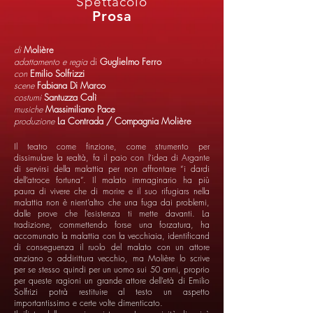
Spettacolo
Prosa
di
Molière
adattamento e regia
di
Guglielmo Ferro
con
Emilio Solfrizzi
scene
Fabiana Di Marco
costumi
Santuzza Calì
musiche
Massimiliano Pace
produzione
La Contrada / Compagnia Molière
Il teatro come finzione, come strumento per
dissimulare la realtà, fa il paio con l’idea di Argante
di servirsi della malattia per non affrontare “i dardi
dell’atroce fortuna”. Il malato immaginario ha più
paura di vivere che di morire e il suo rifugiars nella
malattia non è nient’altro che una fuga dai problemi,
dalle prove che l’esistenza ti mette davanti. La
tradizione, commettendo forse una forzatura, ha
accomunato la malattia con la vecchiaia, identificand
di conseguenza il ruolo del malato con un attore
anziano o addirittura vecchio, ma Molière lo scrive
per se stesso quindi per un uomo sui 50 anni, proprio
per queste ragioni un grande attore dell’età di Emilio
Solfrizi potrà restituire al testo un aspetto
importantissimo e certe volte dimenticato.