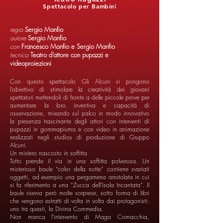
Spettacolo per Bambini
regia
Sergio Manfio
autore
Sergio Manfio
con
Francesco Manfio e Sergio Manfio
tecnica
Teatro d’attore con pupazzi e
videoproiezioni
Con questo spettacolo Gli Alcuni si pongono
l’obiettivo di stimolare la creatività dei giovani
spettatori mettendoli di fronte a delle piccole prove per
aumentare la loro inventiva e capacità di
osservazione, mixando sul palco in modo innovativo
la presenza trascinante degli attori con interventi di
pupazzi in gommapiuma e con video in animazione
realizzati negli studios di produzione di Gruppo
Alcuni.
Un mistero nascosto in soffitta
Tutto prende il via in una soffitta polverosa. Un
misterioso baule “color della notte” contiene svariati
oggetti, ad esempio una pergamena arrotolata in cui
si fa riferimento a una “Zucca dell’Isola Incantata”. Il
baule riserva però molte sorprese, sotto forma di libri
che vengono estratti di volta in volta dai protagonisti:
uno tra questi, la Divina Commedia.
Non manca l’intervento di Maga Cornacchia,