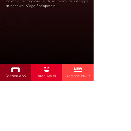
malvagia piantagrane, e di un nuovo personaggio
antagonista, Maga Scolopendra…
Scarica App
Area Amici
Stagione 26-27