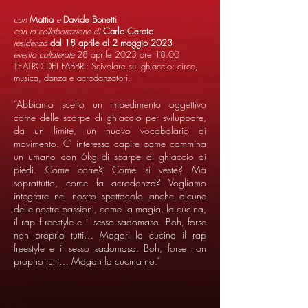
con
Mattia
e
Davide Bonetti
con la collaborazione di
Carlo Cerato
residenza
dal 18 aprile al 2 maggio 2023
evento collaterale
28 aprile 2023 ore 18.00
TEATRO DEI FABBRI: Scivolare sul ghiaccio: circo,
musica, danza e acrodanzatori.
“Abbiamo scelto un impedimento oggettivo
come delle scarpe di ghiaccio per sviluppare,
da un limite, un nuovo vocabolario di
movimento. Ci interessa capire come cammina
un umano con 6kg di scarpe di ghiaccio ai
piedi. Come corre? Come si veste? Ma
soprattutto, come fa acrodanza? Vogliamo
integrare nel nostro spettacolo anche alcune
delle nostre passioni, come la magia, la cucina,
il rap f reestyle e il sesso sadomaso. Boh, forse
non proprio tutti… Magari la cucina il rap
freestyle e il sesso sadomaso. Boh, forse non
proprio tutti… Magari la cucina no.”