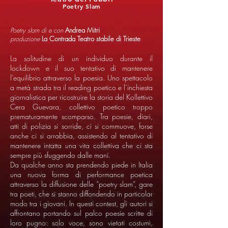
Poetry Slam
Poetry slam di e con
Andrea Mitri
produzione
La Contrada Teatro stabile di Trieste
La solitudine di un individuo durante il
lockdown e il suo tentativo di mantenere
l’equilibrio attraverso la poesia. Uno spettacolo
a metà strada tra il reading poetico e l’inchiesta
giornalistica per ricostruire la storia del Kollettivo
Cera Guevara, collettivo poetico troppo
prematuramente scomparso. Tra poesie, diari,
atti di polizia si sorride, ci si commuove, forse
anche ci si arrabbia, assistendo al tentativo di
mantenere intatta una vita collettiva che ci sta
sempre più sfuggendo dalle mani.
Da qualche anno sta prendendo piede in Italia
una nuova forma di performance poetica
attraverso la diffusione delle “poetry slam”, gare
tra poeti, che si stanno diffondendo in particolar
modo tra i giovani. In questi contest, gli autori si
affrontano portando sul palco poesie scritte di
loro pugno: solo voce, sono vietati costumi,