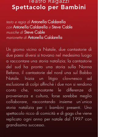
Teatro Ragazzi
Spettacolo per Bambini
testo e regia di
Antonella Caldarella
con
Antonella Caldarella
e
Steve Cable
musiche di
Steve Cable
marionette di
Antonella Caldarella
Un giorno vicino a Natale, due cantastorie di
due paesi diversi si trovano nel medesimo luogo
a raccontare una storia natalizia; la cantastorie
del sud ha pronto una storia sulla Nonna
Befana, il cantastorie del nord una sul Babbo
Natale. Inizia un litigio clownesco ad
esclusione di colpi affinché i due non si rendono
conto che, nonostante le differenze di
provenienza e cultura, forse sarebbe meglio
collaborare, raccontando insieme un’unica
storia natalizia per i bambini presenti. Uno
spettacolo ricco di comicità e di gags che viene
replicato ogni anno per natale dal 1997 con
grandissimo successo.