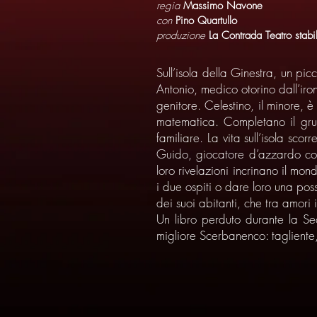
regia
Massimo Navone
con
Pino Quartullo
produzione
La Contrada Teatro stabil
Sull’isola della Ginestra, un pic
Antonio, medico otorino dall’ironi
genitore. Celestino, il minore, 
matematica. Completano il grup
familiare. La vita sull’isola sco
Guido, giocatore d’azzardo con l
loro rivelazioni incrinano il mon
i due ospiti o dare loro una possi
dei suoi abitanti, che tra amori 
Un libro perduto durante la Sec
migliore Scerbanenco: tagliente,