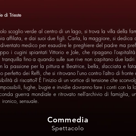
e di Trieste
colo scoglio verde al centro di un lago, si trova la villa della 
a affilata, e dai suoi due figli. Carla, la maggiore, si dedica all
è diventato medico per esaudire le preghiere del padre ma preferi
po i cugini spiantati Vittorio e Jole, che ripagano l’ospitali
rre tranquilla fino a quando sulle sue rive non capitano due ladr
a passione per la pittura e Beatrice, bella, sfacciata e fatale
do perfetto dei Reffi, che si ritrovano l’uno contro l’altro di fro
bilità di riscatto? È l’inizio di un vortice di tensione che sconvol
impossibili, fughe, bugie e invidie dovranno fare i conti con la l
onda guerra mondiale e ritrovato nell’archivio di famiglia, un
 ironico, sensuale.
Commedia
Spettacolo