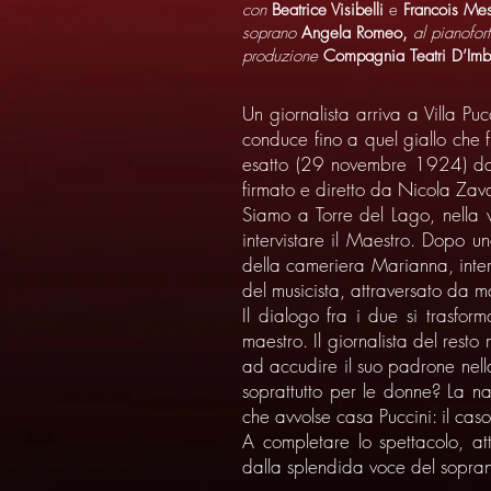
con
Beatrice Visibelli
e
Francois Mes
soprano
Angela Romeo,
al pianofor
produzione
Compagnia Teatri D’Imb
Un giornalista arriva a Villa Pu
conduce fino a quel giallo che 
esatto (29 novembre 1924) dall
firmato e diretto da Nicola Zava
Siamo a Torre del Lago, nella v
intervistare il Maestro. Dopo u
della cameriera Marianna, interpr
del musicista, attraversato da m
Il dialogo fra i due si trasfo
maestro. Il giornalista del resto
ad accudire il suo padrone nella 
soprattutto per le donne? La na
che avvolse casa Puccini: il cas
A completare lo spettacolo, at
dalla splendida voce del sopra