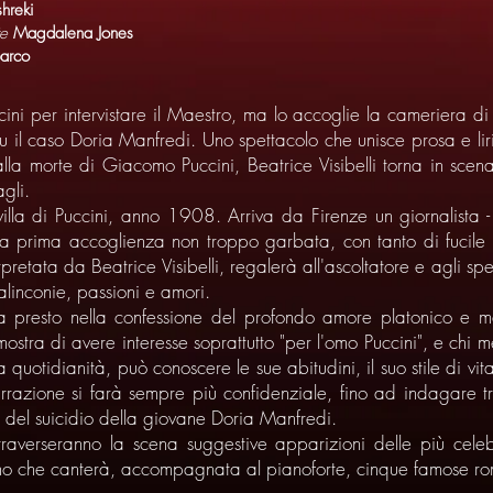
hreki
te
Magdalena Jones
arco
ccini per intervistare il Maestro, ma lo accoglie la cameriera di
fu il caso Doria Manfredi. Uno spettacolo che unisce prosa e lir
a morte di Giacomo Puccini, Beatrice Visibelli torna in scena
gli.
illa di Puccini, anno 1908. Arriva da Firenze un giornalista - 
na prima accoglienza non troppo garbata, con tanto di fucile 
etata da Beatrice Visibelli, regalerà all'ascoltatore e agli spett
alinconie, passioni e amori.
rma presto nella confessione del profondo amore platonico e
 mostra di avere interesse soprattutto "per l'omo Puccini", e chi
quotidianità, può conoscere le sue abitudini, il suo stile di vit
rrazione si farà sempre più confidenziale, fino ad indagare t
o del suicidio della giovane Doria Manfredi.
traverseranno la scena suggestive apparizioni delle più celeb
no che canterà, accompagnata al pianoforte, cinque famose r