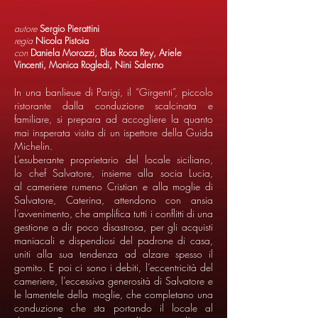
autore
Sergio Pierattini
regia
Nicola Pistoia
con
Daniela Morozzi, Blas Roca Rey, Ariele
Vincenti, Monica Rogledi, Nini Salerno
In una banlieue di Parigi, il “Girgenti”, piccolo
ristorante dalla conduzione scalcinata e
familiare, si prepara ad accogliere la quanto
mai insperata visita di un ispettore della Guida
Michelin.
L’esuberante proprietario del locale siciliano,
lo chef Salvatore, insieme alla socia Lucia,
al cameriere rumeno Cristian e alla moglie di
Salvatore, Caterina, attendono con ansia
l’avvenimento, che amplifica tutti i conflitti di una
gestione a dir poco disastrosa, per gli acquisti
maniacali e dispendiosi del padrone di casa,
uniti alla sua tendenza ad alzare spesso il
gomito. E poi ci sono i debiti, l’eccentricità del
cameriere, l’eccessiva generosità di Salvatore e
le lamentele della moglie, che completano una
conduzione che sta portando il locale al