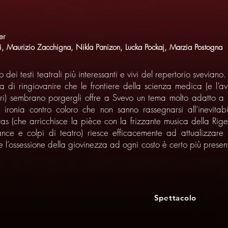
er
di, Maurizio Zacchigna, Nikla Panizon, Lucka Pockaj, Marzia Postogna
 dei testi teatrali più interessanti e vivi del repertorio sveviano
a di ringiovanire che le frontiere della scienza medica (e l’av
i) sembrano porgergli offre a Svevo un tema molto adatto a imm
e ironia contro coloro che non sanno rassegnarsi all’inevit
itas (che arricchisce la pièce con la frizzante musica della R
rmance e colpi di teatro) riesce efficacemente ad attualizzar
e l’ossessione della giovinezza ad ogni costo è certo più present
Spettacolo