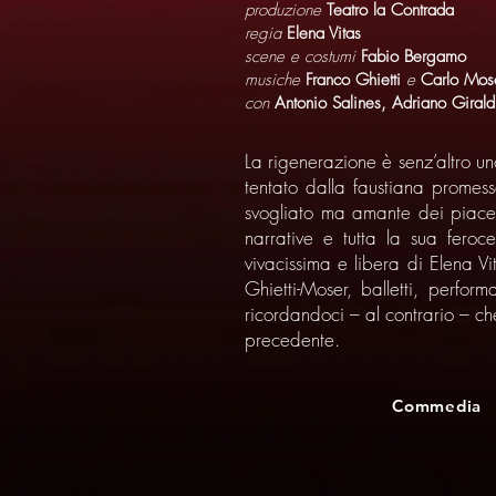
produzione
Teatro la Contrada
regia
Elena Vitas
scene e costumi
Fabio Bergamo
musiche
Franco Ghietti
e
Carlo Mos
con
Antonio Salines, Adriano Giral
La rigenerazione è senz’altro uno
tentato dalla faustiana promess
svogliato ma amante dei piacer
narrative e tutta la sua feroc
vivacissima e libera di Elena V
Ghietti-Moser, balletti, perfo
ricordandoci – al contrario – ch
precedente.
Commedia