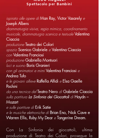
Spettacolo per Bambini
ispirato alle opere di
Man Ray, Victor Vasarely
e
Joseph Albers
drammaturgia visiva, regia mimica, coordinamento
musicale, drammaturgia scenica e testuale
Valentina
Ciaccia
produzione
Teatro dei Colori
spazio
Scenico Gabriele
e
Valentina Ciaccia
con
Valentina Franciosi
produzione
Gabriella Montuori
luci e suono
Boris Granieri
con gli animatori e mimi
Valentina Franciosi
e
Andrea Tufo
e le giovani allieve
Raffella Alfidi
e
Elsa Gaelle
Pochini
da una tecnica del
Teatro Nero
di
Gabriele Ciaccia
sulla partitura
La Sinfonia dei Giocattoli
di
Haydn –
Mozart
e sulle partiture di
Erik Satie
e le musiche elettroniche di
Brian Eno, Nick Cave e
Warren Ellis, Ruby My Dear
e
Tangerine Dream.
Con La Sinfonia dei giocattoli, ultima
produzione di Teatro dei Colori, prosegue la