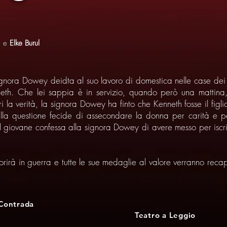
i
e
Elke Burul
signora Dowey deidta al suo lavoro di domestica nelle case dei 
neth. Che lei sappia è in servizio, quando però una mattina,
ri la verità, la signora Dowey ha finto che Kenneth fosse il fig
sulla questione fecide di assecondare la donna per carità e 
il giovane confessa alla signora Dowey di avere messo per iscrit
rà in guerra e tutte le sue medaglie al valore verranno reca
 Contrada
Teatro a Leggio