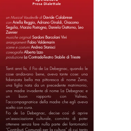
Prosa Dialettale
un Musical Vaudeville di
Davide Calabrese
con
Ariella Reggio, Adriano Giraldi, Giacomo
Segulia, Marzia Postogna, Daniela Gattorno, Leo
Zannier
musiche originali
Sardoni Barcolani Vivi
arrangiamenti
Fabio Valdemarin
scene e costumi
Andrea Stanisci
coreografie
Alberta Izzo
produzione
La Contrada-Teatro Stabile di Trieste
Tanti anni fa, il Fio de La Debegnac, quando le
cose andavano bene, aveva tante cose: una
fidanzata bella ma pittoresca di nome Zena,
una figlia nata da un precedente matrimonio,
una madre invadente di nome La Debegnac e
un buon rapporto con Valnea,
l’accompagnatrice della madre che egli aveva
scelto con cura.
Fio de La Debegnac, decise così di aprire
un’associazione culturale, convinto di poter
ottenere senza fare nulla parte dei fantomatici
“Contributi Comunali per la cultura” di cui tanto