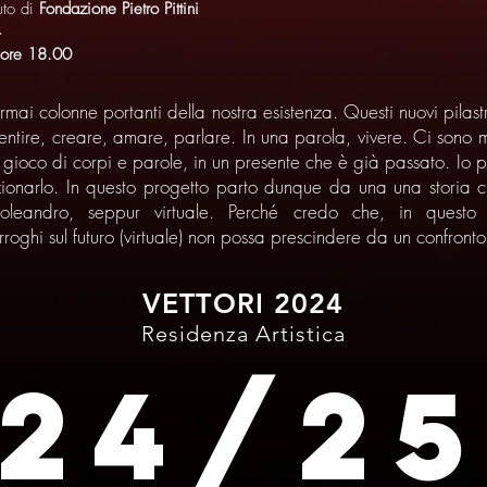
uto di
Fondazione Pietro Pittini
4
e ore 18.00
ormai colonne portanti della nostra esistenza. Questi nuovi pilas
sentire, creare, amare, parlare. In una parola, vivere. Ci sono
, gioco di corpi e parole, in un presente che è già passato. Io p
zionarlo. In questo progetto parto dunque da una una storia ch
oleandro, seppur virtuale. Perché credo che, in questo
erroghi sul futuro (virtuale) non possa prescindere da un confronto 
VETTORI 2024
Residenza Artistica
24/2