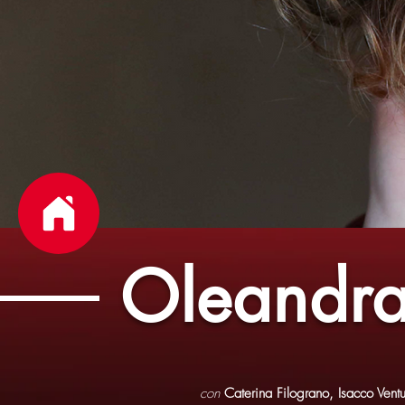
Oleandr
con
Caterina Filograno, Isacco Vent