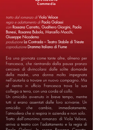
Commedia
tratto dal romanzo di
Viola Veloce
regia e adattamento di
Paola Galassi
con
Rossana Carretto, Gualtiero Giorgini, Paola
Bonesi, Rosanna Bubola, Marcello Mocchi,
Giuseppe Nicodemo
produzione
La Contrada – Teatro Stabile di Trieste
coproduzione
Dramma Italiano di Fiume
Era una giornata come tante altre, almeno per
Francesca, che rientrando dalla pausa pranzo
cercava di divincolarsi dalle solite domande
della madre, una donna molto impegnata
nell’aiutarla a trovare un nuovo compagno. Ma
al rientro in ufficio Francesca trova la sua
collega a terra, con una corda al collo.
Un omicidio avvenuto in breve tempo, mentre
tutti si erano assentati dalle loro scrivanie. Un
omicidio che cambia, immediatamente,
l’atmosfera che si respira in azienda e non solo.
Tratto dall’omonimo romanzo di Viola Veloce,
arriva a teatro con l’adattamento e la regia di
Paola Galassi. In scena Rossana Carretto,