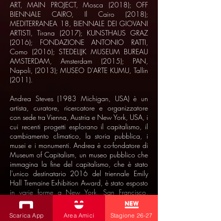
ART, MAIN PROJECT, Mosca (2018); OFF
BIENNALE CAIRO, Il Cairo (2018);
MEDITERRANEA 18, BIENNALE DEI GIOVANI
ARTISTI, Tirana (2017); KUNSTHAUS GRAZ
(2016); FONDAZIONE ANTONIO RATTI,
Como (2016); STEDELIJK MUSEUM BUREAU
AMSTERDAM, Amsterdam (2015); PAN,
Napoli, (2013); MUSEO D'ARTE KUMU, Tallin
(2011).
Andrea Steves (1983 Michigan, USA) è un
artista, curatore, ricercatore e organizzatore
con sede tra Vienna, Austria e New York, USA, i
cui recenti progetti esplorano il capitalismo, il
cambiamento climatico, la storia pubblica, i
musei e i monumenti. Andrea è co-fondatore di
Museum of Capitalism, un museo pubblico che
immagina la fine del capitalismo, che è stato
l'unico destinatario 2016 del triennale Emily
Hall Tremaine Exhibition Award, è stato esposto
in varie forme a New York, San Francisco,
Boston , e Vienna. Andrea ha co-curato la
pubblicazione Museum of Capitalism,
Scarica App
Area Amici
Stagione 26-27
pubblicata nel 2017 da Inventory Press e