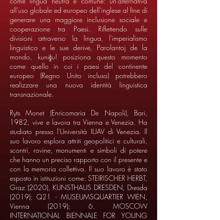
come lingua neutra e comune: un'alternativa
all'uso globale ed europeo dell'inglese al fine di
generare una maggiore inclusione sociale e
cooperazione tra Paesi. Riflettendo sulle
divisioni attraverso la lingua, l'imperialismo
linguistico e le sue derive, Parolantoj de la
mondo, kuniĝu! posiziona questo momento
come quello in cui i paesi del continente
europeo (Regno Unito incluso) potrebbero
realizzare una nuova identità linguistica
transnazionale.
Ryts Monet (Enricomaria De Napoli), Bari,
1982, vive e lavora tra Vienna e Venezia. Ha
studiato presso l'Università IUAV di Venezia. Il
suo lavoro esplora attriti geopolitici e culturali,
scontri, rovine, monumenti e simboli di potere
che hanno un preciso rapporto con il presente e
con la memoria collettiva. Il suo lavoro è stato
esposto in istituzioni come: STEIRISCHER HERBT,
Graz (2020), KUNSTHAUS DRESDEN, Dresda
(2019); Q21 - MUSEUMSQUARTIER WIEN,
Vienna (2019); 6. MOSCOW
INTERNATIONAL BIENNALE FOR YOUNG