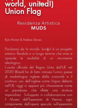
world, united!)
Union Flag
Residenza Artistica
MUDS
Ryts Monet & Andrea Steves
Parolantoj de la mondo, kuniĝu! è un progetto
artistico flessibile e a lungo termine che imita e
riprende le modalità di un movimento
ideologico.
L'uscita ufficiale del Regno Unito dall'UE nel
2020 (Brexit) ha di fatto rimosso l'unico paese
di madrelingua inglese dalla comunità e il
continuo uso dell'inglese come lingua defacto
nell'UE, oggi ci appare più chiaramente come
un paradosso che riflette una struttura
imperialista. Sviluppato in collaborazione con
il Museo dell'Esperanto di Vienna, ogni
componente dell'opera specula sull'esperanto