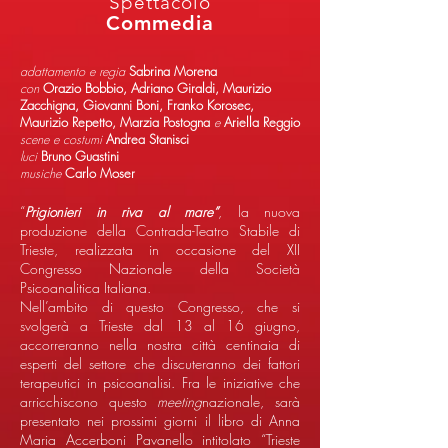
Spettacolo
Commedia
adattamento e regia
Sabrina Morena
con
Orazio Bobbio,
Adriano Giraldi, Maurizio
Zacchigna,
Giovanni Boni,
Franko Korosec,
Maurizio Repetto, Marzia Postogna
e
Ariella Reggio
scene e costumi
Andrea Stanisci
luci
Bruno Guastini
musiche
Carlo Moser
“
Prigionieri in riva al mare”
, la nuova
produzione della Contrada-Teatro Stabile di
Trieste, realizzata in occasione del XII
Congresso Nazionale della Società
Psicoanalitica Italiana.
Nell’ambito di questo Congresso, che si
svolgerà a Trieste dal 13 al 16 giugno,
accorreranno nella nostra città centinaia di
esperti del settore che discuteranno dei fattori
terapeutici in psicoanalisi. Fra le iniziative che
arricchiscono questo
meeting
nazionale, sarà
presentato nei prossimi giorni il libro di Anna
Maria Accerboni Pavanello intitolato “Trieste