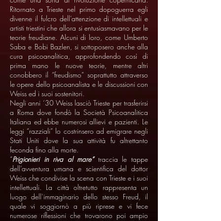
Ritornato a Trieste nel primo dopoguerra egli
divenne il fulcro dell’attenzione di intellettuali e
artisti triestini che allora si entusiasmavano per le
teorie freudiane. Alcuni di loro, come Umberto
Saba e Bobi Bazlen, si sottoposero anche alla
cura psicoanalitica, approfondendo così di
prima mano le nuove teorie, mentre altri
conobbero il “freudismo” soprattutto attraverso
le opere dello psicoanalista e le discussioni con
Weiss ed i suoi sostenitori.
Negli anni ‘30 Weiss lasciò Trieste per trasferirsi
a Roma dove fondò la Società Psicoanalitica
Italiana ed ebbe numerosi allievi e pazienti. Le
leggi “razziali” lo costrinsero ad emigrare negli
Stati Uniti dove la sua attività fu altrettanto
feconda fino alla morte.
“
Prigionieri in riva al mare”
traccia le tappe
dell’avventura umana e scientifica del dottor
Weiss che condivise la scena con Trieste e i suoi
intellettuali. La città oltretutto rappresenta un
luogo dell’immaginario dello stesso Freud, il
quale vi soggiornò a più riprese e vi fece
numerose riflessioni che trovarono poi ampio