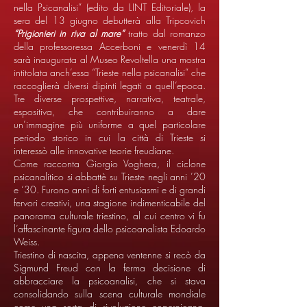
nella Psicanalisi” (edito da LINT Editoriale), la
sera del 13 giugno debutterà alla Tripcovich
“Prigionieri in riva al mare”
tratto dal romanzo
della professoressa Accerboni e venerdì 14
sarà inaugurata al Museo Revoltella una mostra
intitolata anch’essa “Trieste nella psicanalisi” che
raccoglierà diversi dipinti legati a quell’epoca.
Tre diverse prospettive, narrativa, teatrale,
espositiva, che contribuiranno a dare
un’immagine più uniforme a quel particolare
periodo storico in cui la città di Trieste si
interessò alle innovative teorie freudiane.
Come racconta Giorgio Voghera, il ciclone
psicanalitico si abbattè su Trieste negli anni ’20
e ‘30. Furono anni di forti entusiasmi e di grandi
fervori creativi, una stagione indimenticabile del
panorama culturale triestino, al cui centro vi fu
l’affascinante figura dello psicoanalista Edoardo
Weiss.
Triestino di nascita, appena ventenne si recò da
Sigmund Freud con la ferma decisione di
abbracciare la psicoanalisi, che si stava
consolidando sulla scena culturale mondiale
come una sorta di rivoluzione copernicana.